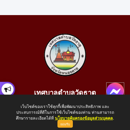
เทศบาลตำบลวัดธาตุ
เลขที่ 205 หมู่ที่ 10 บ้านสร้างประทาย(บึงหนองคาย) ต.วัดธาตุ
เว็บไซต์ของเราใช้คุกกี้เพื่อพัฒนาประสิทธิภาพ และ
อ.เมือง จ.หนองคาย 43000
ประสบการณ์ที่ดีในการใช้เว็บไซต์ของท่าน ท่านสามารถ
โทรศัพท์: 042-414758 โทรสาร: 042-414759
ศึกษารายละเอียดได้ที่
นโยบายคุ้มครองข้อมูลส่วนบุคคล
.
ยอมรับ
E-Mail: saraban_05430110@dla.go.th