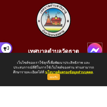
เทศบาลตำบลวัดธาตุ
เลขที่ 205 หมู่ที่ 10 บ้านสร้างประทาย(บึงหนองคาย) ต.วัดธาตุ
เว็บไซต์ของเราใช้คุกกี้เพื่อพัฒนาประสิทธิภาพ และ
อ.เมือง จ.หนองคาย 43000
ประสบการณ์ที่ดีในการใช้เว็บไซต์ของท่าน ท่านสามารถ
โทรศัพท์: 042-414758 โทรสาร: 042-414759
ศึกษารายละเอียดได้ที่
นโยบายคุ้มครองข้อมูลส่วนบุคคล
.
ยอมรับ
E-Mail: saraban_05430110@dla.go.th
Copyright © 2026 All Right Resive http://www.wattat.go.th