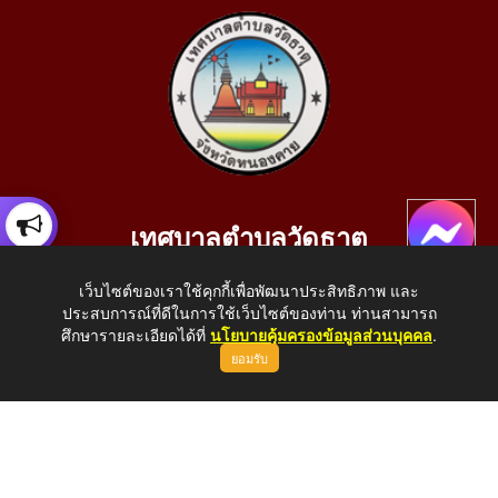
เทศบาลตำบลวัดธาตุ
เลขที่ 205 หมู่ที่ 10 บ้านสร้างประทาย(บึงหนองคาย) ต.วัดธาตุ
เว็บไซต์ของเราใช้คุกกี้เพื่อพัฒนาประสิทธิภาพ และ
อ.เมือง จ.หนองคาย 43000
ประสบการณ์ที่ดีในการใช้เว็บไซต์ของท่าน ท่านสามารถ
โทรศัพท์: 042-414758 โทรสาร: 042-414759
ศึกษารายละเอียดได้ที่
นโยบายคุ้มครองข้อมูลส่วนบุคคล
.
ยอมรับ
E-Mail: saraban_05430110@dla.go.th
Copyright © 2026 All Right Resive http://www.wattat.go.th