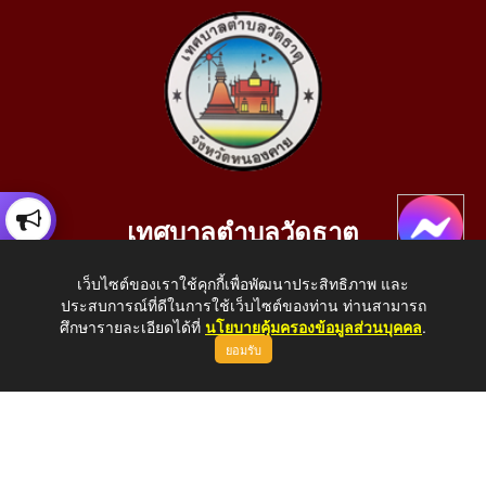
เทศบาลตำบลวัดธาตุ
เลขที่ 205 หมู่ที่ 10 บ้านสร้างประทาย(บึงหนองคาย) ต.วัดธาตุ
เว็บไซต์ของเราใช้คุกกี้เพื่อพัฒนาประสิทธิภาพ และ
อ.เมือง จ.หนองคาย 43000
ประสบการณ์ที่ดีในการใช้เว็บไซต์ของท่าน ท่านสามารถ
โทรศัพท์: 042-414758 โทรสาร: 042-414759
ศึกษารายละเอียดได้ที่
นโยบายคุ้มครองข้อมูลส่วนบุคคล
.
ยอมรับ
E-Mail: saraban_05430110@dla.go.th
Copyright © 2026 All Right Resive http://www.wattat.go.th