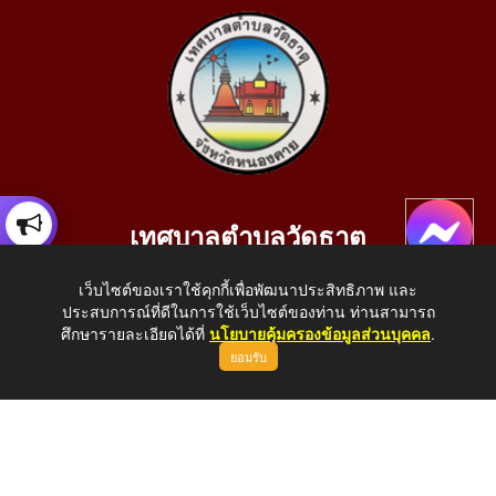
เทศบาลตำบลวัดธาตุ
เลขที่ 205 หมู่ที่ 10 บ้านสร้างประทาย(บึงหนองคาย) ต.วัดธาตุ
เว็บไซต์ของเราใช้คุกกี้เพื่อพัฒนาประสิทธิภาพ และ
อ.เมือง จ.หนองคาย 43000
ประสบการณ์ที่ดีในการใช้เว็บไซต์ของท่าน ท่านสามารถ
โทรศัพท์: 042-414758 โทรสาร: 042-414759
ศึกษารายละเอียดได้ที่
นโยบายคุ้มครองข้อมูลส่วนบุคคล
.
ยอมรับ
E-Mail: saraban_05430110@dla.go.th
Copyright © 2026 All Right Resive http://www.wattat.go.th