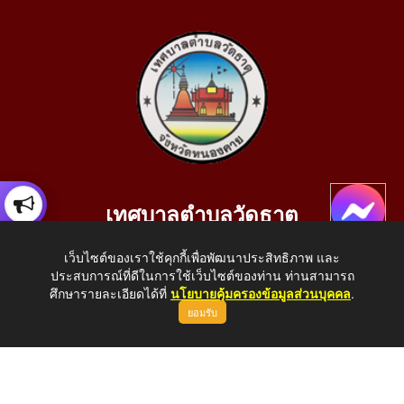
เทศบาลตำบลวัดธาตุ
เลขที่ 205 หมู่ที่ 10 บ้านสร้างประทาย(บึงหนองคาย) ต.วัดธาตุ
เว็บไซต์ของเราใช้คุกกี้เพื่อพัฒนาประสิทธิภาพ และ
อ.เมือง จ.หนองคาย 43000
ประสบการณ์ที่ดีในการใช้เว็บไซต์ของท่าน ท่านสามารถ
โทรศัพท์: 042-414758 โทรสาร: 042-414759
ศึกษารายละเอียดได้ที่
นโยบายคุ้มครองข้อมูลส่วนบุคคล
.
ยอมรับ
E-Mail: saraban_05430110@dla.go.th
Copyright © 2026 All Right Resive http://www.wattat.go.th