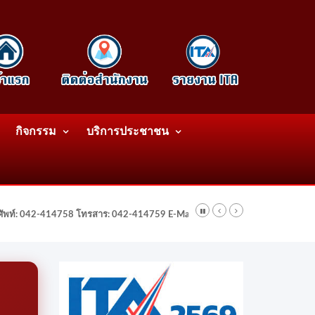
กิจกรรม
บริการประชาชน
รศัพท์: 042-414758 โทรสาร: 042-414759 E-Mail: wattatnk@gmail.com