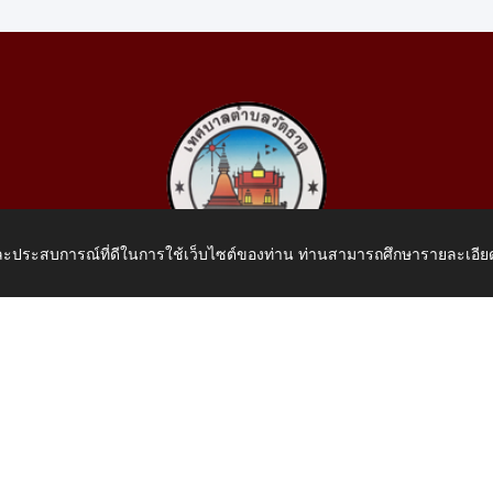
 และประสบการณ์ที่ดีในการใช้เว็บไซต์ของท่าน ท่านสามารถศึกษารายละเอียด
เทศบาลตำบลวัดธาตุ
 หมู่ที่ 10 บ้านสร้างประทาย(บึงหนองคาย) ต.วัดธาตุ อ.เมือง จ.หน
โทรศัพท์: 042-414758 โทรสาร: 042-414759
E-Mail: saraban_05430110@dla.go.th