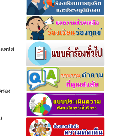
แหน่ง)
กครอง
น