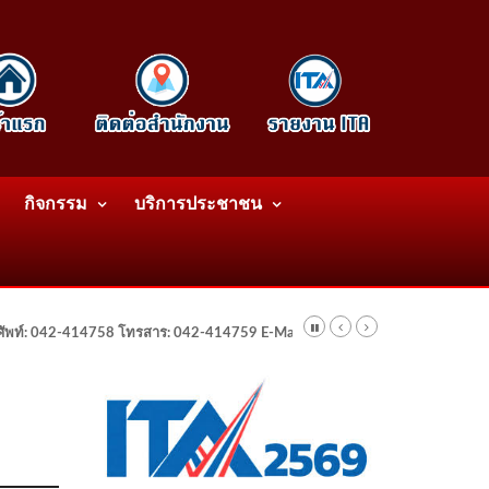
กิจกรรม
บริการประชาชน
รศัพท์: 042-414758 โทรสาร: 042-414759 E-Mail: wattatnk@gmail.com