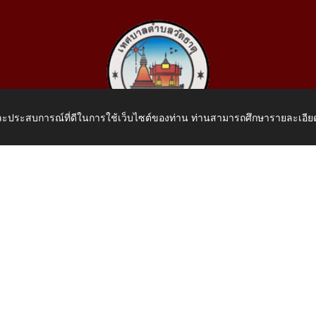
 และประสบการณ์ที่ดีในการใช้เว็บไซต์ของท่าน ท่านสามารถศึกษารายละเอียด
เทศบาลตำบลวัดธาตุ
 หมู่ที่ 10 บ้านสร้างประทาย(บึงหนองคาย) ต.วัดธาตุ อ.เมือง จ.หน
โทรศัพท์: 042-414758 โทรสาร: 042-414759
E-Mail: saraban_05430110@dla.go.th
.th