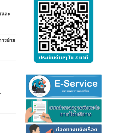
ารและ
การย้าย
-