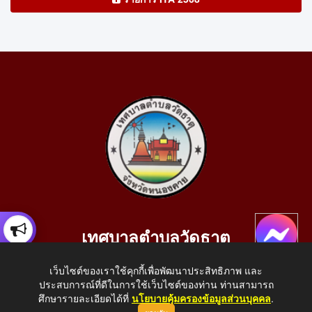
เทศบาลตำบลวัดธาตุ
เลขที่ 205 หมู่ที่ 10 บ้านสร้างประทาย(บึงหนองคาย) ต.วัดธาตุ
เว็บไซต์ของเราใช้คุกกี้เพื่อพัฒนาประสิทธิภาพ และ
อ.เมือง จ.หนองคาย 43000
ประสบการณ์ที่ดีในการใช้เว็บไซต์ของท่าน ท่านสามารถ
โทรศัพท์: 042-414758 โทรสาร: 042-414759
ศึกษารายละเอียดได้ที่
นโยบายคุ้มครองข้อมูลส่วนบุคคล
.