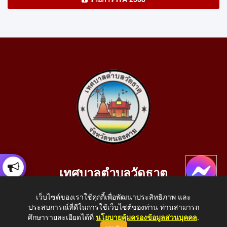
เทศบาลตำบลวัดธาตุ
เลขที่ 205 หมู่ที่ 10 บ้านสร้างประทาย(บึงหนองคาย) ต.วัดธาตุ
เว็บไซต์ของเราใช้คุกกี้เพื่อพัฒนาประสิทธิภาพ และ
อ.เมือง จ.หนองคาย 43000
ประสบการณ์ที่ดีในการใช้เว็บไซต์ของท่าน ท่านสามารถ
โทรศัพท์: 042-414758 โทรสาร: 042-414759
ศึกษารายละเอียดได้ที่
นโยบายคุ้มครองข้อมูลส่วนบุคคล
.