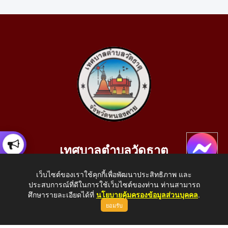
เทศบาลตำบลวัดธาตุ
เลขที่ 205 หมู่ที่ 10 บ้านสร้างประทาย(บึงหนองคาย) ต.วัดธาตุ
เว็บไซต์ของเราใช้คุกกี้เพื่อพัฒนาประสิทธิภาพ และ
อ.เมือง จ.หนองคาย 43000
ประสบการณ์ที่ดีในการใช้เว็บไซต์ของท่าน ท่านสามารถ
โทรศัพท์: 042-414758 โทรสาร: 042-414759
ศึกษารายละเอียดได้ที่
นโยบายคุ้มครองข้อมูลส่วนบุคคล
.
ยอมรับ
E-Mail: saraban_05430110@dla.go.th