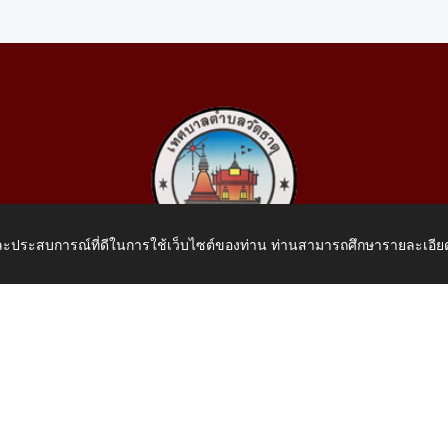
 และประสบการณ์ที่ดีในการใช้เว็บไซต์ของท่าน ท่านสามารถศึกษารายละเอียด
เทศบาลตำบลวัดธาตุ
 หมู่ที่ 10 บ้านสร้างประทาย(บึงหนองคาย) ต.วัดธาตุ อ.เมือง จ.หน
โทรศัพท์: 042-414758 โทรสาร: 042-414759
E-Mail: saraban_05430110@dla.go.th