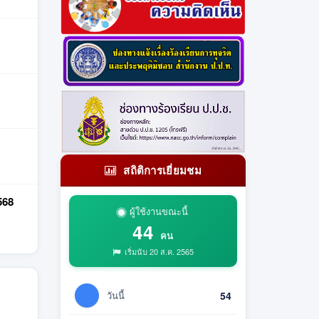
สถิติการเยี่ยมชม
568
ผู้ใช้งานขณะนี้
44
คน
เริ่มนับ 20 ส.ค. 2565
วันนี้
54