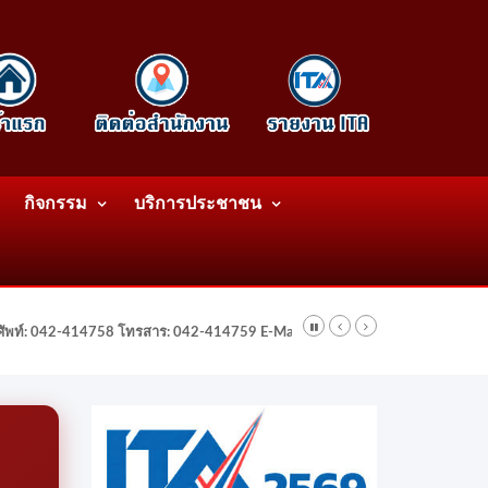
กิจกรรม
บริการประชาชน
รศัพท์: 042-414758 โทรสาร: 042-414759 E-Mail: wattatnk@gmail.com