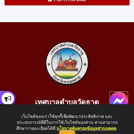
เทศบาลตำบลวัดธาตุ
เลขที่ 205 หมู่ที่ 10 บ้านสร้างประทาย(บึงหนองคาย) ต.วัดธาตุ
เว็บไซต์ของเราใช้คุกกี้เพื่อพัฒนาประสิทธิภาพ และ
อ.เมือง จ.หนองคาย 43000
ประสบการณ์ที่ดีในการใช้เว็บไซต์ของท่าน ท่านสามารถ
โทรศัพท์: 042-414758 โทรสาร: 042-414759
ศึกษารายละเอียดได้ที่
นโยบายคุ้มครองข้อมูลส่วนบุคคล
.